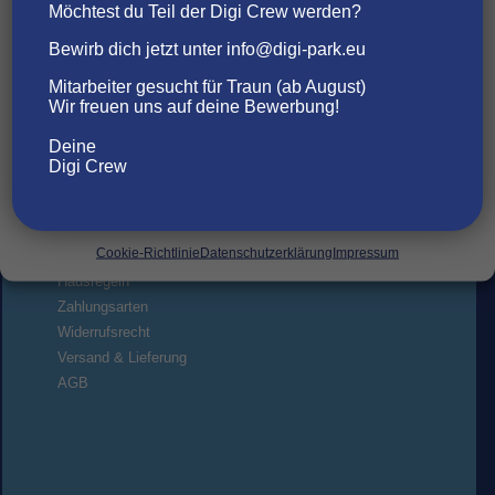
wie das Surfverhalten oder eindeutige IDs auf dieser Website verarbeiten.
Tel:
Möchtest du Teil der Digi Crew werden?
Wenn du deine Zustimmung nicht erteilst oder zurückziehst, können
info@digi-park.eu
bestimmte Merkmale und Funktionen beeinträchtigt werden.
Bewirb dich jetzt unter info@digi-park.eu
Mitarbeiter gesucht für Traun (ab August)
AKZEPTIEREN
Wir freuen uns auf deine Bewerbung!
Deine
ABLEHNEN
Digi Crew
EINSTELLUNGEN ANSEHEN
Kundeninformationen
Cookie-Richtlinie
Datenschutzerklärung
Impressum
Hausregeln
Zahlungsarten
Widerrufsrecht
Versand & Lieferung
AGB