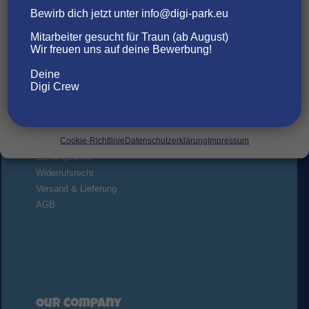
bestimmte Merkmale und Funktionen beeinträchtigt werden.
Bewirb dich jetzt unter info@digi-park.eu
Mitarbeiter gesucht für Traun (ab August)
AKZEPTIEREN
Wir freuen uns auf deine Bewerbung!
Deine
ABLEHNEN
Digi Crew
EINSTELLUNGEN ANSEHEN
Kundeninformationen
Cookie-Richtlinie
Datenschutzerklärung
Impressum
Hausregeln
Zahlungsarten
Widerrufsrecht
Versand & Lieferung
AGB
Our Company